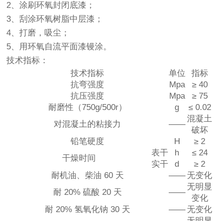
2、涂刷环氧封闭底漆；
3、刮涂环氧树脂中层漆；
4、打磨，吸尘；
5、用环氧自流平面漆镘涂。
技术指标：
技术指标
单位
指标
抗弯强度
Mpa
≥ 40
抗压强度
Mpa
≥ 75
耐磨性（750g/500r）
g
≤ 0.02
混凝土
对混凝土的粘接力
——
破坏
铅笔硬度
H
≥ 2
表干
h
≤ 24
干燥时间
实干
d
≥ 2
耐机油、柴油 60 天
——
无变化
无明显
耐 20% 硫酸 20 天
——
变化
耐 20% 氢氧化钠 30 天
——
无变化
无明显